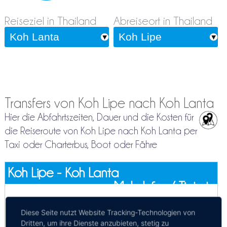
Reiseziel in Thailand
Abreiseort in Thailand
Transfers von Koh Lipe nach Koh Lanta
Hier die Abfahrtszeiten, Dauer und die Kosten für
die Reiseroute von Koh Lipe nach Koh Lanta per
Taxi oder Charterbus, Boot oder Fähre
Koh Lipe - Koh Lanta
Mehr Infos / Tickets
Fähre Koh Lipe - Koh Lanta
Diese Seite nutzt Website Tracking-Technologien von
Kosten:
EUR 30.16–56.65
Dauer:
2h 30m – 8h 30m
Dritten, um ihre Dienste anzubieten, stetig zu