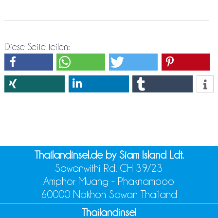
Diese Seite teilen:
Thailandinsel.de by Siam Island Ldt.
Sawanwithi Rd. CH 39/23
Amphor Muang - Phaknampoo
60000 Nakhon Sawan Thailand
Thailandinsel