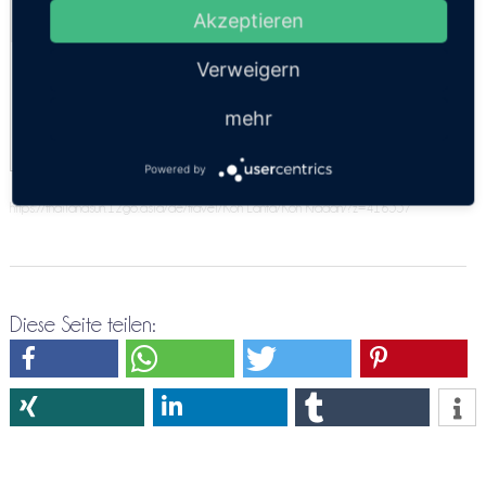
Akzeptieren
Kosten:
EUR 104.96–123.48
Dauer:
3h 20m
Minivan 9 Personen
Verweigern
Economy
mehr
Powered by
https://thailandsun.12go.asia/de/travel/Koh Lanta/Koh Kradan/?z=416557
Diese Seite teilen: