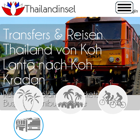
Transfers & Reisen
Thailand von Koh
Lanta nach Koh
Kradan
Reisen, Fahrpläne und Tickets für Zug,
Bus, Flug, Minibus & Fähre