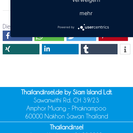
mehr
Diese Seite teilen:
Powered by
Thailandinsel.de by Siam Island Ldt.
Sawanwithi Rd. CH 39/23
Amphor Muang - Phaknampoo
60000 Nakhon Sawan Thailand
Thailandinsel