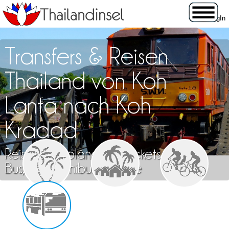
Transfers & Reisen
Thailand von Koh
Lanta nach Koh
Kradad
Reisen, Fahrpläne und Tickets für Zug,
Bus, Flug, Minibus & Fähre