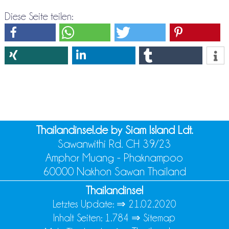
Diese Seite teilen:
Thailandinsel.de by Siam Island Ldt.
Sawanwithi Rd. CH 39/23
Amphor Muang - Phaknampoo
60000 Nakhon Sawan Thailand
Thailandinsel
Letztes Update: ⇒
21.02.2020
Inhalt Seiten: 1.784 ⇒
Sitemap