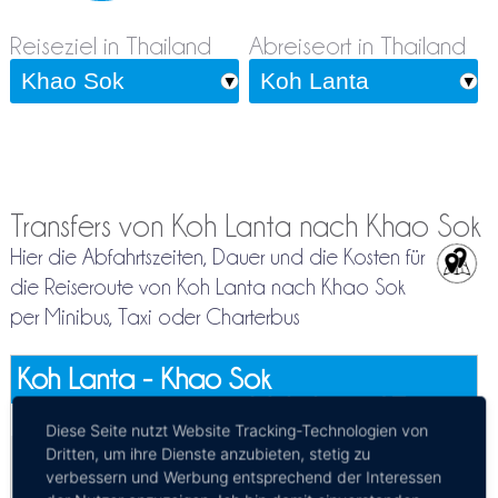
Reiseziel in Thailand
Abreiseort in Thailand
Transfers von Koh Lanta nach Khao Sok
Hier die Abfahrtszeiten, Dauer und die Kosten für
die Reiseroute von Koh Lanta nach Khao Sok
per Minibus, Taxi oder Charterbus
Koh Lanta - Khao Sok
Mehr Infos / Tickets
Diese Seite nutzt Website Tracking-Technologien von
Privattransfer Koh Lanta - Khao Sok
Dritten, um ihre Dienste anzubieten, stetig zu
verbessern und Werbung entsprechend der Interessen
Kosten:
EUR 129.63–150.51
Dauer:
4h 30m – 7h