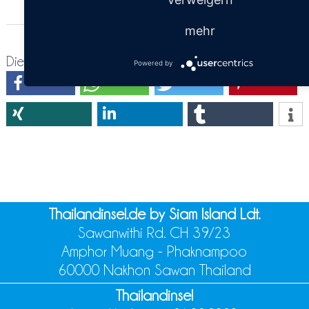
mehr
Diese Seite teilen:
Powered by
Thailandinsel.de by Siam Island Ldt.
Sawanwithi Rd. CH 39/23
Amphor Muang - Phaknampoo
60000 Nakhon Sawan Thailand
Thailandinsel