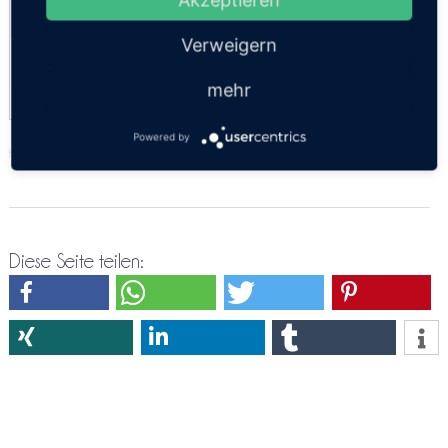
Kosten:
EUR 309.80
Dauer:
10h
Verweigern
Luxus VIP Minibus
mehr
Powered by
https://thailandsun.12go.asia/de/travel/koh-chang/Ubon Ratchathani/?z=416557
Diese Seite teilen: