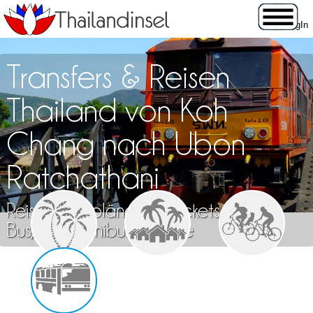
Transfers & Reisen
Thailand von Koh
Chang nach Ubon
Ratchathani
Reisen, Fahrpläne und Tickets für Zug,
Bus, Flug, Minibus & Fähre