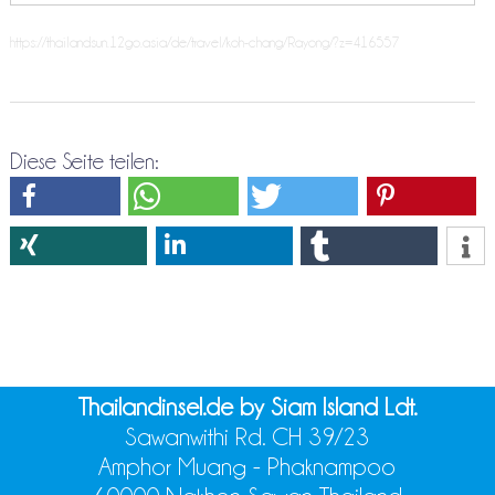
https://thailandsun.12go.asia/de/travel/koh-chang/Rayong/?z=416557
Diese Seite teilen:
Thailandinsel.de by Siam Island Ldt.
Sawanwithi Rd. CH 39/23
Amphor Muang - Phaknampoo