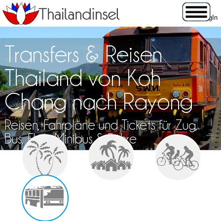
Transfers & Reisen
Thailand von Koh
Chang nach Rayong
Reisen, Fahrpläne und Tickets für Zug,
Bus, Flug, Minibus & Fähre