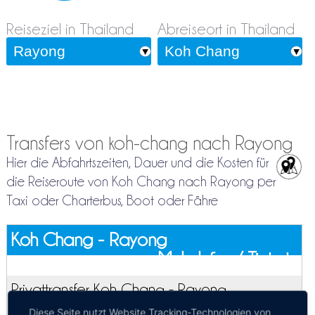
Reiseziel in Thailand
Abreiseort in Thailand
Transfers von koh-chang nach Rayong
Hier die Abfahrtszeiten, Dauer und die Kosten für
die Reiseroute von Koh Chang nach Rayong per
Taxi oder Charterbus, Boot oder Fähre
Koh Chang - Rayong
Mehr Infos / Tickets
Privattransfer Koh Chang - Rayong
Kosten:
EUR 86.16–142.72
Dauer:
3h 30m – 5h
Diese Seite nutzt Website Tracking-Technologien von