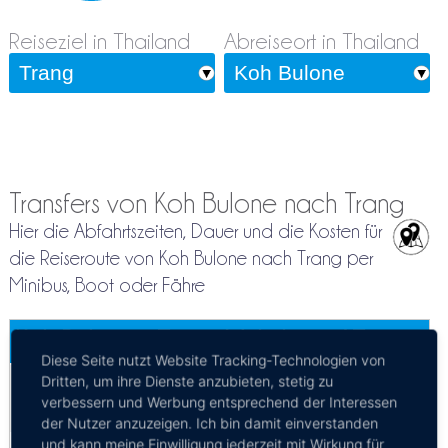
Reiseziel in Thailand
Abreiseort in Thailand
Transfers von Koh Bulone nach Trang
Hier die Abfahrtszeiten, Dauer und die Kosten für
die Reiseroute von Koh Bulone nach Trang per
Minibus, Boot oder Fähre
Koh Bulone - Trang
Mehr Infos / Tickets
Diese Seite nutzt Website Tracking-Technologien von
Dritten, um ihre Dienste anzubieten, stetig zu
Fähre Koh Bulone - Trang
verbessern und Werbung entsprechend der Interessen
Kosten:
EUR 22.25
Dauer:
3h
der Nutzer anzuzeigen. Ich bin damit einverstanden
und kann meine Einwilligung jederzeit mit Wirkung für