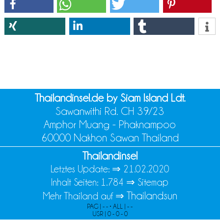
Thailandinsel.de by Siam Island Ldt.
Sawanwithi Rd. CH 39/23
Amphor Muang - Phaknampoo
60000 Nakhon Sawan Thailand
Thailandinsel
Letztes Update: ⇒
21.02.2020
Inhalt Seiten: 1.784 ⇒
Sitemap
Thailandsun
Mehr Thailand auf ⇒
PAG | - - • ALL | - -
USR | 0 - 0 - 0