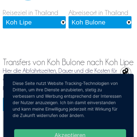
Reiseziel in Thailand
Abreiseort in Thailand
Transfers von Koh Bulone nach Koh Lipe
Hier die Abfahrtszeiten, Dauer und die Kosten für
die Reiseroute von Koh Bulone nach Koh Lipe
Diese Seite nutzt Website Tracking-Technologien von
per Boot oder Fähre
Dritten, um ihre Dienste anzubieten, stetig zu
verbessern und Werbung entsprechend der Interessen
der Nutzer anzuzeigen. Ich bin damit einverstanden
Koh Bulone - Koh Lipe
und kann meine Einwilligung jederzeit mit Wirkung für
Mehr Infos / Tickets
die Zukunft widerrufen oder ändern.
Fähre Koh Bulone - Koh Lipe
Kosten:
EUR 13.21
Dauer:
1h
Akzeptieren