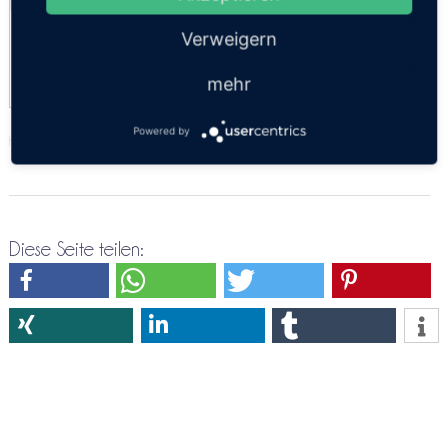
Speedboat
Verweigern
13:00
mehr
Powered by
https://thailandsun.12go.asia/de/travel/Koh Bulone/Koh Lipe/?z=416557
Diese Seite teilen: