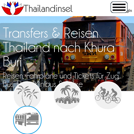
Transfers & Reisen
Thailand nach Khura
Buri
Reisen, Fahrpläne und Tickets für Zug,
Bus, Flug, Minibus & Fähre