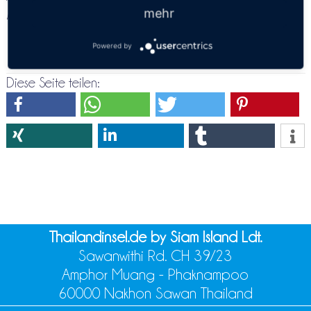
mehr
möglichen verfügbaren Verbindungen nach Khura Buri
Powered by
Bangkok
⇒ Khura Buri
Diese Seite teilen:
Thailandinsel.de by Siam Island Ldt.
Sawanwithi Rd. CH 39/23
Amphor Muang - Phaknampoo
60000 Nakhon Sawan Thailand