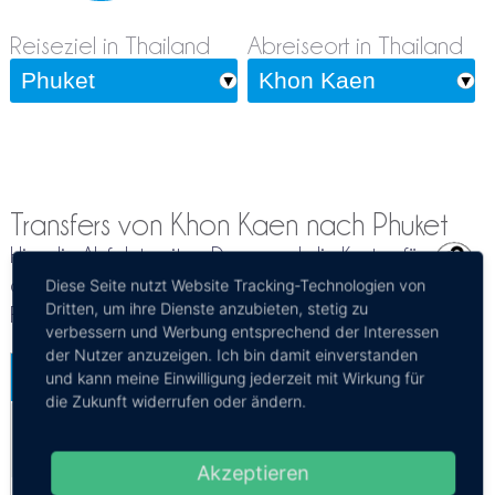
Reiseziel in Thailand
Abreiseort in Thailand
Transfers von Khon Kaen nach Phuket
Hier die Abfahrtszeiten, Dauer und die Kosten für
die Reiseroute von Khon Kaen nach Phuket per
Diese Seite nutzt Website Tracking-Technologien von
Dritten, um ihre Dienste anzubieten, stetig zu
Flugzeug, Bus
verbessern und Werbung entsprechend der Interessen
der Nutzer anzuzeigen. Ich bin damit einverstanden
Khon Kaen - Phuket
Mehr Infos / Tickets
und kann meine Einwilligung jederzeit mit Wirkung für
die Zukunft widerrufen oder ändern.
Flugzeug Khon Kaen - Phuket
Kosten:
EUR 32.33–48.65
Dauer:
4h 10m – 1d 2h 55m
Akzeptieren