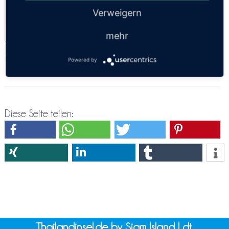
Economy
Verweigern
08:30, 08:40, 17:20, 20:05, 20:15
mehr
https://thailandsun.12go.asia/de/travel/Khon Kaen/Phuket/?z=416557
Powered by
Diese Seite teilen:
Thailandinsel.de by Siam Island Ldt.