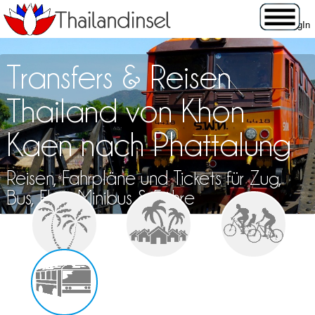
Transfers & Reisen
Thailand von Khon
Kaen nach Phattalung
Reisen, Fahrpläne und Tickets für Zug,
Bus, Flug, Minibus & Fähre