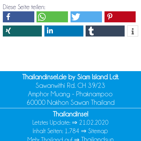
Diese Seite teilen:
Thailandinsel.de by Siam Island Ldt.
Sawanwithi Rd. CH 39/23
Amphor Muang - Phaknampoo
60000 Nakhon Sawan Thailand
Thailandinsel
Letztes Update: ⇒
21.02.2020
Inhalt Seiten: 1.784 ⇒
Sitemap
Thailandsun
Mehr Thailand auf ⇒