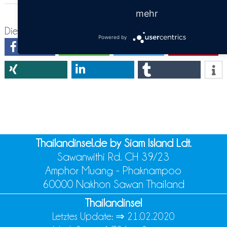
mehr
Diese Seite teilen:
Powered by
Thailandinsel.de by Siam Island Ldt.
Sawanwithi Rd. CH 39/23
Amphor Muang - Phaknampoo
60000 Nakhon Sawan Thailand
Thailandinsel
Letztes Update: ⇒
21.02.2020