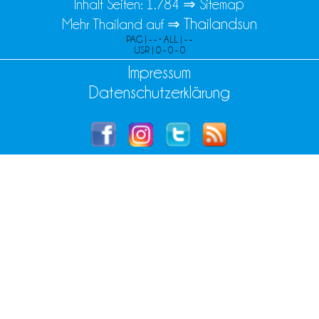
Inhalt Seiten: 1.784 ⇒
Sitemap
Thailandsun
Mehr Thailand auf ⇒
PAG | - - • ALL | - -
USR | 0 - 0 - 0
Impressum
Datenschutzerklärung