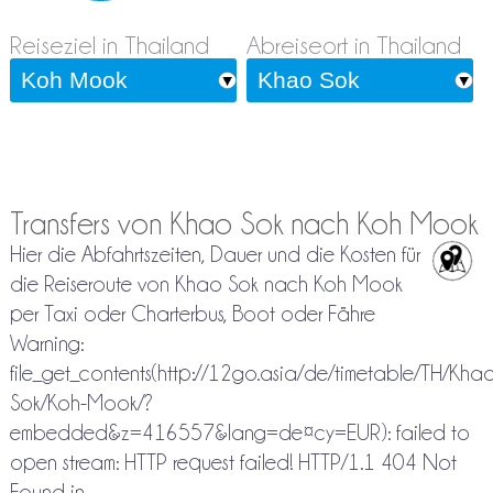
Reiseziel in Thailand
Abreiseort in Thailand
Transfers von Khao Sok nach Koh Mook
Hier die Abfahrtszeiten, Dauer und die Kosten für
die Reiseroute von Khao Sok nach Koh Mook
per Taxi oder Charterbus, Boot oder Fähre
Warning:
file_get_contents(http://12go.asia/de/timetable/TH/Kha
Sok/Koh-Mook/?
embedded&z=416557&lang=de¤cy=EUR): failed to
open stream: HTTP request failed! HTTP/1.1 404 Not
Found in