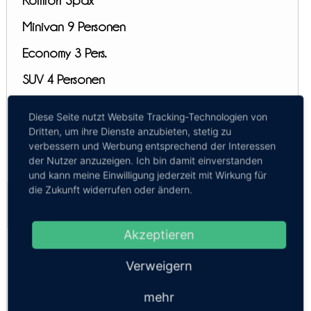
Komfort 3pax
Minivan 9 Personen
Economy 3 Pers.
SUV 4 Personen
VIP Minibus 9pax
Diese Seite nutzt Website Tracking-Technologien von
Mercedes S-Klasse 3 pax
Dritten, um ihre Dienste anzubieten, stetig zu
verbessern und Werbung entsprechend der Interessen
Toyota Alphard 3pax
der Nutzer anzuzeigen. Ich bin damit einverstanden
und kann meine Einwilligung jederzeit mit Wirkung für
die Zukunft widerrufen oder ändern.
Minibus Khao Lak - Phuket
Kosten:
EUR 15.70–27.47
Dauer:
1h – 3h 30m
Akzeptieren
Shared Minibus 10 Pax
08:00, 14:00, 18:30
Verweigern
Minibus + Speedboat (Koh Yao Sun Smile)
14:00
mehr