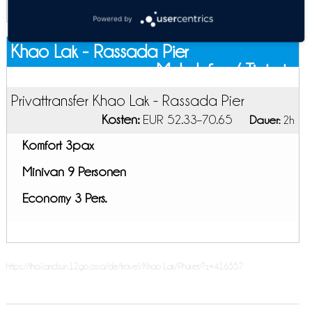
Powered by
Khao Lak - Rassada Pier
Mehr Infos / Tickets
Privattransfer Khao Lak - Rassada Pier
Kosten:
EUR 52.33–70.65
Dauer:
2h
Komfort 3pax
Minivan 9 Personen
Economy 3 Pers.
https://thailandsun.12go.asia/de/travel/Khao Lak/Phuket/?z=416557