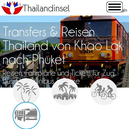
Transfers & Reisen
Thailand von Khao Lak
nach Phuket
Reisen, Fahrpläne und Tickets für Zug,
Bus, Flug, Minibus & Fähre