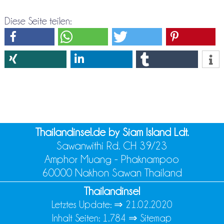
Diese Seite teilen:
Thailandinsel.de by Siam Island Ldt.
Sawanwithi Rd. CH 39/23
Amphor Muang - Phaknampoo
60000 Nakhon Sawan Thailand
Thailandinsel
Letztes Update: ⇒
21.02.2020
Inhalt Seiten: 1.784 ⇒
Sitemap