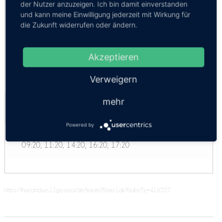
Komfort
der Nutzer anzuzeigen. Ich bin damit einverstanden
und kann meine Einwilligung jederzeit mit Wirkung für
Minivan 9 Personen
die Zukunft widerrufen oder ändern.
Economy
Akzeptieren
VIP Minibus 9pax
SUV 4 Personen
Verweigern
Minibus Khao Lak - Krabi
mehr
Kosten:
EUR 9.17
Dauer:
3h 20m
Powered by
Minibus 14 Personen
09:20, 11:20, 14:20, 16:20, 17:20
https://thailandsun.12go.asia/de/travel/Khao Lak/Krabi/?z=416557