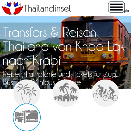
Transfers & Reisen
Thailand von Khao Lak
nach Krabi
Reisen, Fahrpläne und Tickets für Zug,
Bus, Flug, Minibus & Fähre