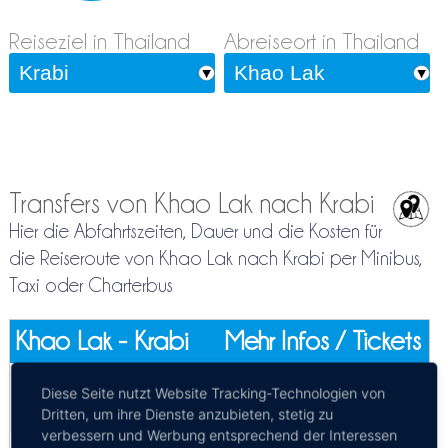
Reiseziel in Thailand
Abreiseort in Thailand
Transfers von Khao Lak nach Krabi
Hier die Abfahrtszeiten, Dauer und die Kosten für
die Reiseroute von Khao Lak nach Krabi per Minibus,
Taxi oder Charterbus
Khao Lak - Krabi
Mehr Infos / Tickets
Privattransfer Khao Lak - Krabi
Diese Seite nutzt Website Tracking-Technologien von
Kosten:
EUR 68.09–106.58
Dauer:
1h 25m – 4h
Dritten, um ihre Dienste anzubieten, stetig zu
verbessern und Werbung entsprechend der Interessen