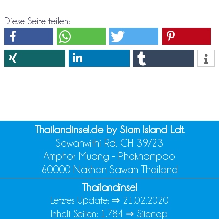
Diese Seite teilen:
Thailandinsel.de by Siam Island Ldt.
Sawanwithi Rd. CH 39/23
Amphor Muang - Phaknampoo
60000 Nakhon Sawan Thailand
Thailandinsel
Letztes Update: ⇒
21.02.2020
Inhalt Seiten: 1.784 ⇒
Sitemap