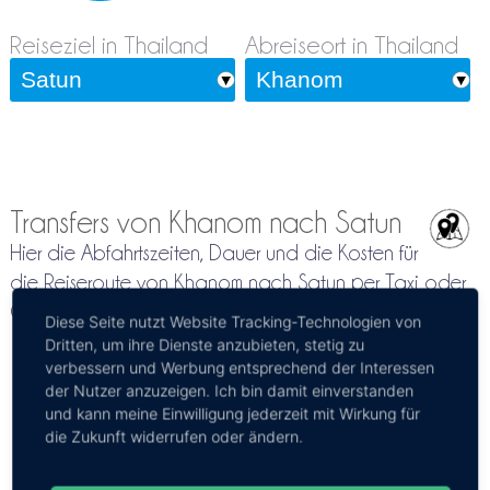
Reiseziel in Thailand
Abreiseort in Thailand
Transfers von Khanom nach Satun
Hier die Abfahrtszeiten, Dauer und die Kosten für
die Reiseroute von Khanom nach Satun per Taxi oder
Charterbus
Diese Seite nutzt Website Tracking-Technologien von
Dritten, um ihre Dienste anzubieten, stetig zu
verbessern und Werbung entsprechend der Interessen
Sorry, leider haben wir in unserer Datenbank
der Nutzer anzuzeigen. Ich bin damit einverstanden
gerade keinen passenden Transfer gefunden.
und kann meine Einwilligung jederzeit mit Wirkung für
Zu Deiner Suche nach von Khanom nach Satun konnte
die Zukunft widerrufen oder ändern.
leider kein Direkttransfer auf Thailandinsel gefunden
werden. Evt. muss Du einen Zwischenstop angeben. Bitte