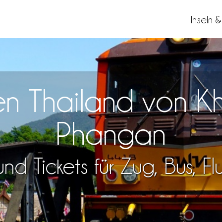
Inseln 
sen Thailand von
Phangan
nd Tickets für Zug, Bus, F