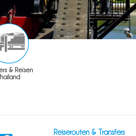
fers & Reisen
Thailand
Reiserouten & Transfers