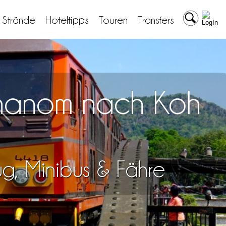
& Strände
Hoteltipps
Touren
Transfers
 Khanom nach Koh
lug, Minibus & Fähre