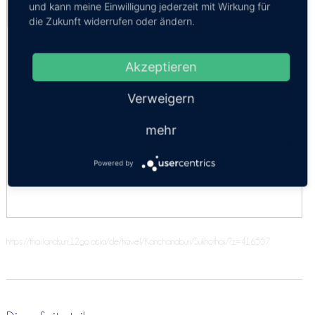
und kann meine Einwilligung jederzeit mit Wirkung für
Kosten:
EUR 172.83–207.40
Dauer:
5h – 6h
die Zukunft widerrufen oder ändern.
Luxus VIP Minibus
Comfort Car
Akzeptieren
Komfort
Verweigern
Minivan 9 Personen
mehr
SUV 4 Personen
Powered by
VIP Minibus 9pax
https://thailandsun.12go.asia/de/travel/Kanchanaburi/Sukhothai/?z=416557