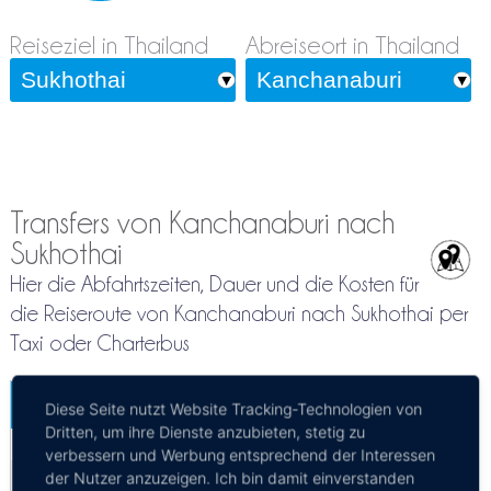
Reiseziel in Thailand
Abreiseort in Thailand
Transfers von Kanchanaburi nach
Sukhothai
Hier die Abfahrtszeiten, Dauer und die Kosten für
die Reiseroute von Kanchanaburi nach Sukhothai per
Taxi oder Charterbus
Kanchanaburi - Sukhothai
Diese Seite nutzt Website Tracking-Technologien von
Mehr Infos / Tickets
Dritten, um ihre Dienste anzubieten, stetig zu
verbessern und Werbung entsprechend der Interessen
der Nutzer anzuzeigen. Ich bin damit einverstanden
Privattransfer Kanchanaburi - Sukhothai