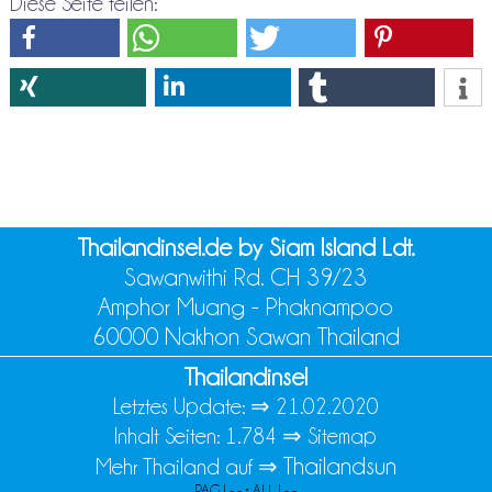
Diese Seite teilen:
Thailandinsel.de by Siam Island Ldt.
Sawanwithi Rd. CH 39/23
Amphor Muang - Phaknampoo
60000 Nakhon Sawan Thailand
Thailandinsel
Letztes Update: ⇒
21.02.2020
Inhalt Seiten: 1.784 ⇒
Sitemap
Thailandsun
Mehr Thailand auf ⇒
PAG | - - • ALL | - -