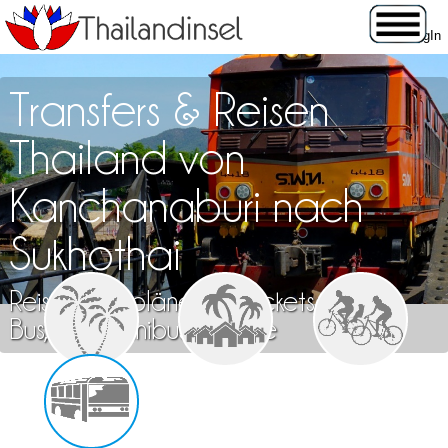
Transfers & Reisen
Thailand von
Kanchanaburi nach
Sukhothai
Reisen, Fahrpläne und Tickets für Zug,
Bus, Flug, Minibus & Fähre