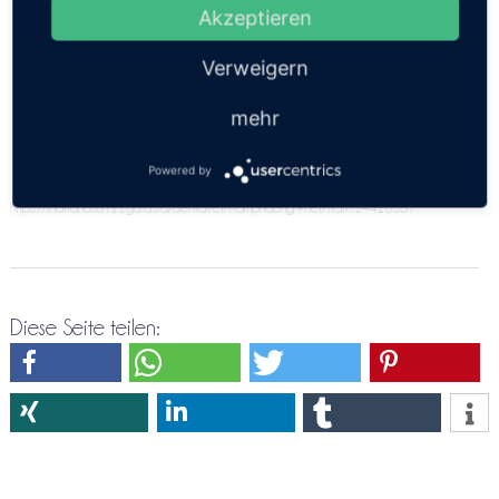
angeben. Bitte versuche es doch nochmals über die
Akzeptieren
Direktreservierung Kamphaeng Phet ⇒ Trat
Verweigern
mehr
Powered by
https://thailandsun.12go.asia/de/travel/Kamphaeng Phet/Trat/?z=416557
Diese Seite teilen: