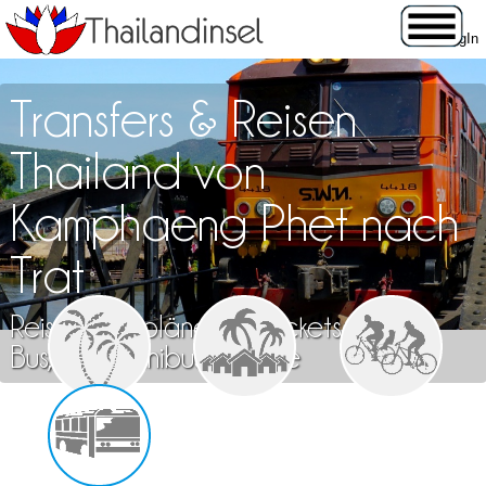
Transfers & Reisen
Thailand von
Kamphaeng Phet nach
Trat
Reisen, Fahrpläne und Tickets für Zug,
Bus, Flug, Minibus & Fähre