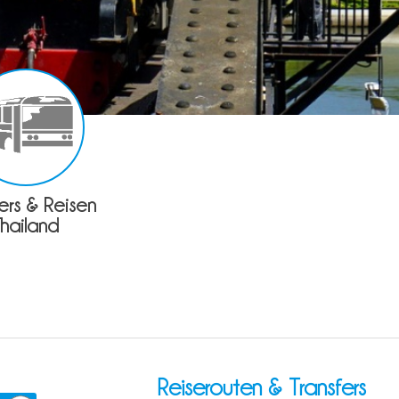
fers & Reisen
Thailand
Reiserouten & Transfers