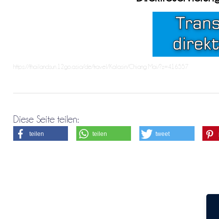
https://thailandsun.12go.asia/de/travel/Kalasin/Chiang Mai/?z=416557
Diese Seite teilen:
teilen
teilen
tweet