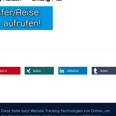
pin it
teilen
mitteilen
teilen
Diese Seite nutzt Website Tracking-Technologien von Dritten, um