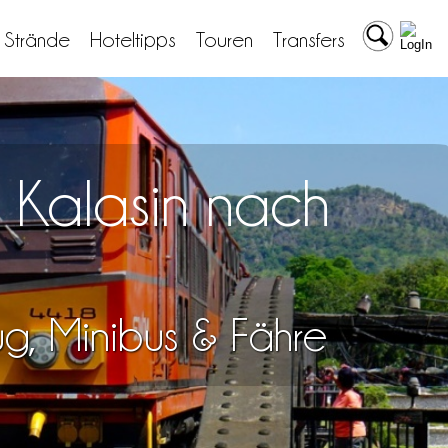
& Strände
Hoteltipps
Touren
Transfers
n Kalasin nach
lug, Minibus & Fähre