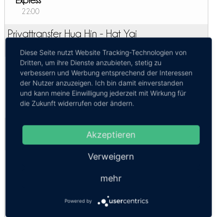
Express
22:00
Privattransfer Hua Hin - Hat Yai
Kosten:
EUR 340.43–416.37
Dauer:
11h
Diese Seite nutzt Website Tracking-Technologien von
Dritten, um ihre Dienste anzubieten, stetig zu
Luxus VIP Minibus
verbessern und Werbung entsprechend der Interessen
Luxury SUV
der Nutzer anzuzeigen. Ich bin damit einverstanden
und kann meine Einwilligung jederzeit mit Wirkung für
Comfort Car
die Zukunft widerrufen oder ändern.
Zug Hua Hin - Hat Yai
Akzeptieren
Kosten:
EUR 7.23–58.06
Dauer:
12h 18m – 13h 14m
Verweigern
1. Kl. Schläfer
19:07, 20:06
mehr
2. Kl. Schlafwagen AirCon
17:39, 19:07, 19:55, 20:06, 20:38
Powered by
2. Kl. Schlafwagen Ventilator