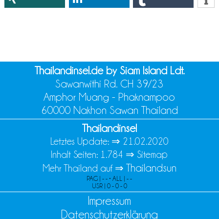
Thailandinsel.de by Siam Island Ldt.
Sawanwithi Rd. CH 39/23
Amphor Muang - Phaknampoo
60000 Nakhon Sawan Thailand
Thailandinsel
Letztes Update: ⇒
21.02.2020
Inhalt Seiten: 1.784 ⇒
Sitemap
Thailandsun
Mehr Thailand auf ⇒
PAG | - - • ALL | - -
USR | 0 - 0 - 0
Impressum
Datenschutzerklärung