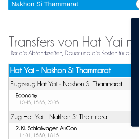
Transfers von Hat Yai 
Hier die Abfahrtszeiten, Dauer und die Kosten für di
Hat Yai - Nakhon Si Thammarat
Flugzeug Hat Yai - Nakhon Si Thammarat
Economy
10:45, 15:55, 20:35
Zug Hat Yai - Nakhon Si Thammarat
2. Kl. Schlafwagen AirCon
14:31, 15:50, 18:15