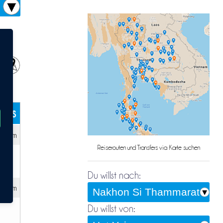
kets
d 25m
Reiserouten und Transfers via Karte suchen
Du willst nach:
2h 5m
Du willst von: