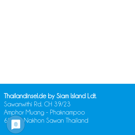
Thailandinsel.de by Siam Island Ldt.
Sawanwithi Rd. CH 39/23
Amphor Muang - Phaknampoo
60000 Nakhon Sawan Thailand