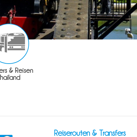
fers & Reisen
Thailand
Reiserouten & Transfers