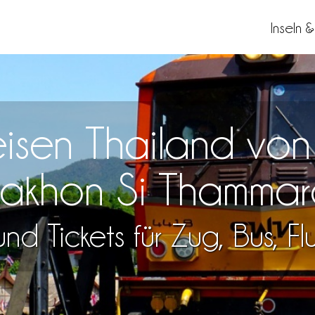
Inseln 
eisen Thailand vo
akhon Si Thammar
nd Tickets für Zug, Bus, F