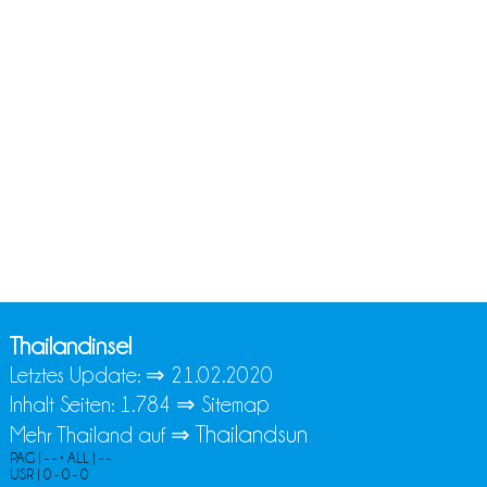
Thailandinsel
Letztes Update: ⇒
21.02.2020
Inhalt Seiten: 1.784 ⇒
Sitemap
Thailandsun
Mehr Thailand auf ⇒
PAG | - - • ALL | - -
USR | 0 - 0 - 0