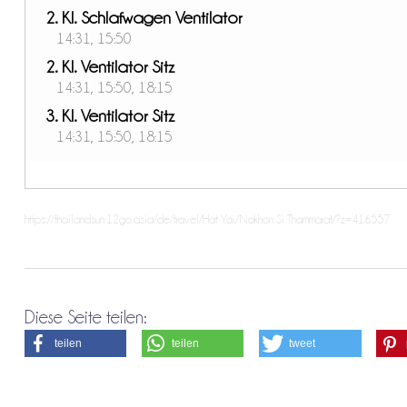
2. Kl. Schlafwagen Ventilator
14:31, 15:50
2. Kl. Ventilator Sitz
14:31, 15:50, 18:15
3. Kl. Ventilator Sitz
14:31, 15:50, 18:15
https://thailandsun.12go.asia/de/travel/Hat Yai/Nakhon Si Thammarat/?z=416557
Diese Seite teilen:
teilen
teilen
tweet