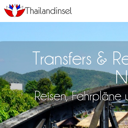
Transfers & R
N
Reisen, Fahrpläne u