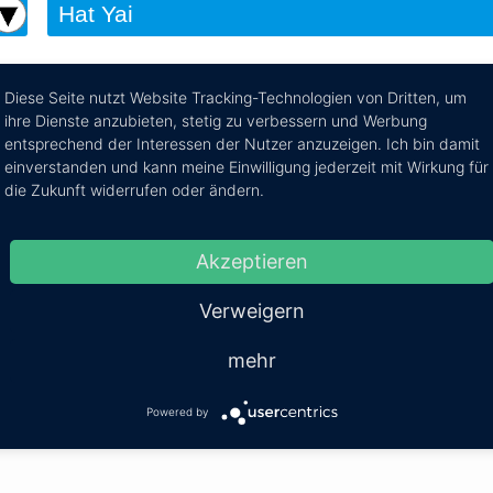
Diese Seite nutzt Website Tracking-Technologien von Dritten, um
ihre Dienste anzubieten, stetig zu verbessern und Werbung
nach Nakhon Si Thammarat
entsprechend der Interessen der Nutzer anzuzeigen. Ich bin damit
einverstanden und kann meine Einwilligung jederzeit mit Wirkung für
e Reiseroute von Hat Yai nach Nakhon Si Thammarat per Bus
die Zukunft widerrufen oder ändern.
Mehr Infos / Tic
Akzeptieren
Kosten:
EUR 43.44–55.21
Dauer:
3h 45m – 1
Verweigern
mehr
Kosten:
EUR 2.78–17.78
Powered by
Dauer:
1h 48m – 