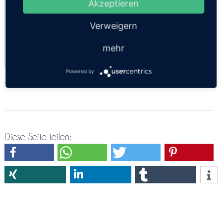
VIP 24
Akzeptieren
15:30
Verweigern
VIP
15:30
mehr
Powered by
https://thailandsun.12go.asia/de/travel/Hat Yai/Chonburi/?z=416557
Diese Seite teilen: