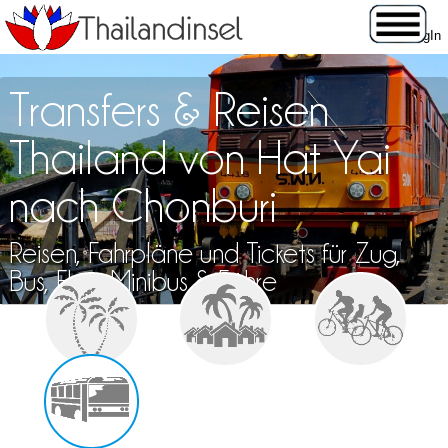
Transfers & Reisen
Thailand von Hat Yai
nach Chonburi
Reisen, Fahrpläne und Tickets für Zug,
Bus, Flug, Minibus & Fähre