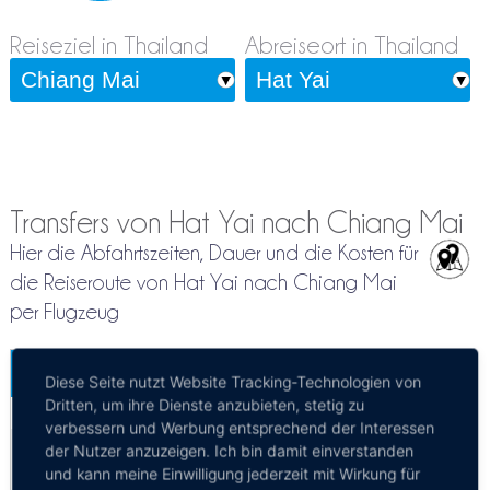
Reiseziel in Thailand
Abreiseort in Thailand
Transfers von Hat Yai nach Chiang Mai
Hier die Abfahrtszeiten, Dauer und die Kosten für
die Reiseroute von Hat Yai nach Chiang Mai
per Flugzeug
Hat Yai - Chiang Mai
Diese Seite nutzt Website Tracking-Technologien von
Mehr Infos / Tickets
Dritten, um ihre Dienste anzubieten, stetig zu
verbessern und Werbung entsprechend der Interessen
Privattransfer Hat Yai - Chiang Mai
der Nutzer anzuzeigen. Ich bin damit einverstanden
und kann meine Einwilligung jederzeit mit Wirkung für
Kosten:
EUR 895.23–956.97
Dauer:
1d 2h