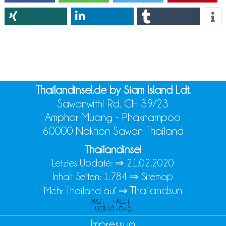
Thailandinsel.de by Siam Island Ldt.
Sawanwithi Rd. CH 39/23
Amphor Muang - Phaknampoo
60000 Nakhon Sawan Thailand
Thailandinsel
Letztes Update: ⇒
21.02.2020
Inhalt Seiten: 1.784 ⇒
Sitemap
Thailandsun
Mehr Thailand auf ⇒
PAG | - - • ALL | - -
USR | 0 - 0 - 0
Impressum