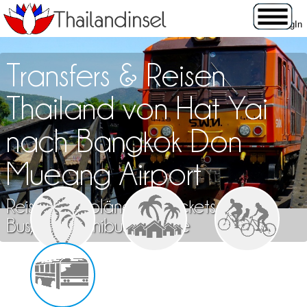
Transfers & Reisen
Thailand von Hat Yai
nach Bangkok Don
Mueang Airport
Reisen, Fahrpläne und Tickets für Zug,
Bus, Flug, Minibus & Fähre