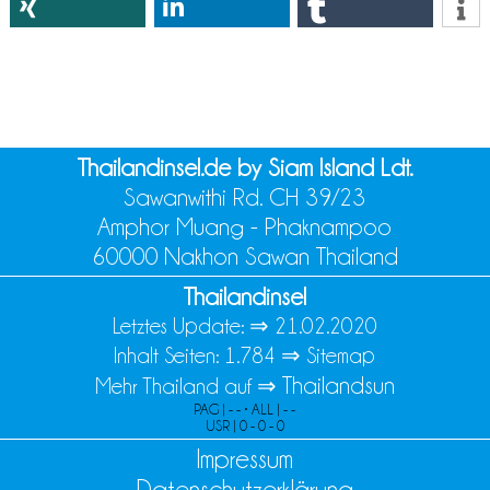
Thailandinsel.de by Siam Island Ldt.
Sawanwithi Rd. CH 39/23
Amphor Muang - Phaknampoo
60000 Nakhon Sawan Thailand
Thailandinsel
Letztes Update: ⇒
21.02.2020
Inhalt Seiten: 1.784 ⇒
Sitemap
Thailandsun
Mehr Thailand auf ⇒
PAG | - - • ALL | - -
USR | 0 - 0 - 0
Impressum
Datenschutzerklärung