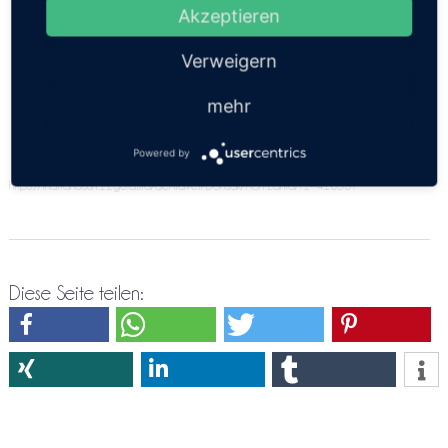
angeben. Bitte versuche es doch nochmals über die
Akzeptieren
Direktreservierung Donsak ⇒ Koh Lanta
Verweigern
mehr
Powered by
https://thailandsun.12go.asia/de/travel/Donsak/Koh Lanta/?z=416557
Diese Seite teilen: