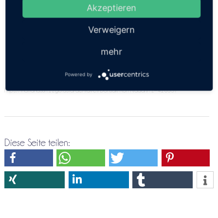
angeben. Bitte versuche es doch nochmals über die
Akzeptieren
Direktreservierung Donsak ⇒ Koh Kradan
Verweigern
mehr
Powered by
https://thailandsun.12go.asia/de/travel/Donsak/Koh Kradan/?z=416557
Diese Seite teilen: