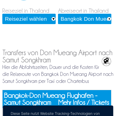
Reiseziel in Thailand
Abreiseort in Thailand
Transfers von Don Mueang Airport nach
Samut Songkhram
Hier die Abfahrtszeiten, Dauer und die Kosten für
die Reiseroute von Bangkok Don Mueang Airport nach
Samut Songkhram per Taxi oder Charterbus
Bangkok-Don Mueang Flughafen -
Samut Songkhram
Mehr Infos / Tickets
Privattransfer Bangkok-Don Mueang
Diese Seite nutzt Website Tracking-Technologien von