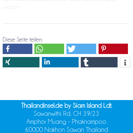
z=416557
Diese Seite teilen:
Thailandinsel.de by Siam Island Ldt.
Sawanwithi Rd. CH 39/23
Amphor Muang - Phaknampoo
60000 Nakhon Sawan Thailand