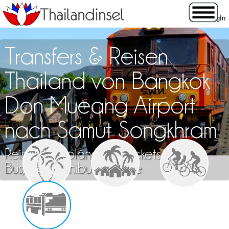
Transfers & Reisen
Thailand von Bangkok
Don Mueang Airport
nach Samut Songkhram
Reisen, Fahrpläne und Tickets für Zug,
Bus, Flug, Minibus & Fähre