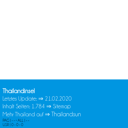
Thailandinsel
Letztes Update: ⇒
21.02.2020
Inhalt Seiten: 1.784 ⇒
Sitemap
Thailandsun
Mehr Thailand auf ⇒
PAG | - - • ALL | - -
USR | 0 - 0 - 0