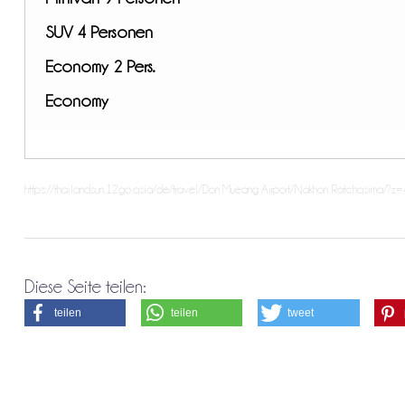
SUV 4 Personen
Economy 2 Pers.
Economy
https://thailandsun.12go.asia/de/travel/Don Mueang Airport/Nakhon Ratchasima/?
Diese Seite teilen:
teilen
teilen
tweet