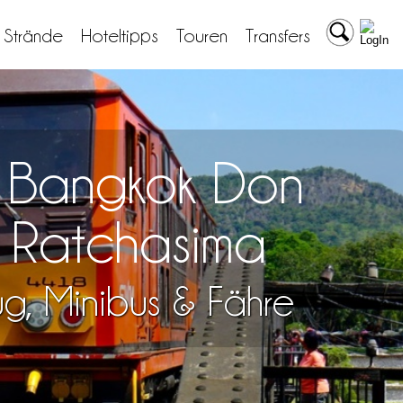
& Strände
Hoteltipps
Touren
Transfers
n Bangkok Don
 Ratchasima
lug, Minibus & Fähre