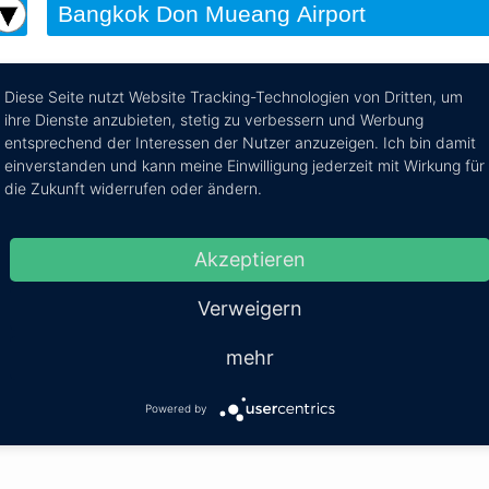
Diese Seite nutzt Website Tracking-Technologien von Dritten, um
ihre Dienste anzubieten, stetig zu verbessern und Werbung
ang Airport nach Nakhon
entsprechend der Interessen der Nutzer anzuzeigen. Ich bin damit
einverstanden und kann meine Einwilligung jederzeit mit Wirkung für
die Zukunft widerrufen oder ändern.
ie Reiseroute von Bangkok Don Mueang Airport nach Nakho
Akzeptieren
Verweigern
hon Ratchasima
Mehr Infos / Tic
mehr
 - Nakhon Ratchasima
Kosten:
EUR 95.21–166.76
Dauer:
3h 30m – 4
Powered by