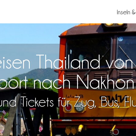
Inseln 
Reisen Thailand vo
port nach Nakhon
nd Tickets für Zug, Bus, F