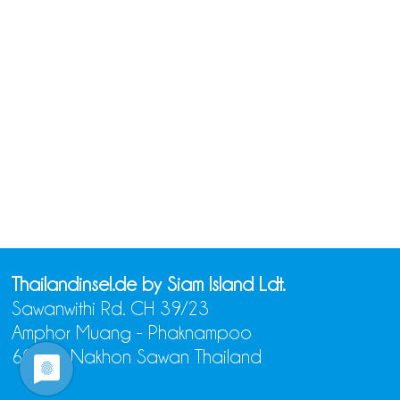
Thailandinsel.de by Siam Island Ldt.
Sawanwithi Rd. CH 39/23
Amphor Muang - Phaknampoo
60000 Nakhon Sawan Thailand