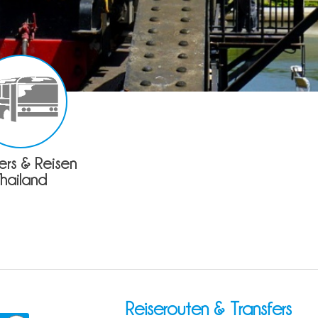
fers & Reisen
Thailand
Reiserouten & Transfers