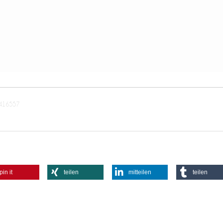
z=416557
pin it
teilen
mitteilen
teilen