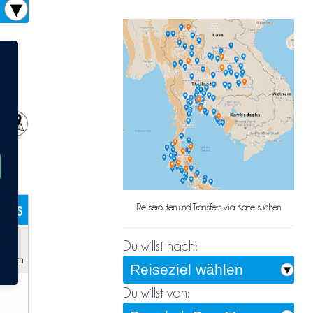
n
kets
Reiserouten und Transfers via Karte suchen
Du willst nach:
h 30m
Du willst von: