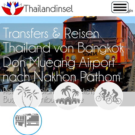
Transfers & Reisen
Thailand von Bangkok
Don Mueang Airport
nach Nakhon Pathom
Reisen, Fahrpläne und Tickets für Zug,
Bus, Flug, Minibus & Fähre