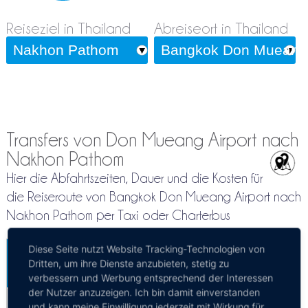
Reiseziel in Thailand
Abreiseort in Thailand
Transfers von Don Mueang Airport nach
Nakhon Pathom
Hier die Abfahrtszeiten, Dauer und die Kosten für
die Reiseroute von Bangkok Don Mueang Airport nach
Nakhon Pathom per Taxi oder Charterbus
Diese Seite nutzt Website Tracking-Technologien von
Bangkok-Don Mueang Flughafen -
Dritten, um ihre Dienste anzubieten, stetig zu
Nakhon Pathom
Mehr Infos / Tickets
verbessern und Werbung entsprechend der Interessen
der Nutzer anzuzeigen. Ich bin damit einverstanden
Privattransfer Bangkok-Don Mueang
und kann meine Einwilligung jederzeit mit Wirkung für