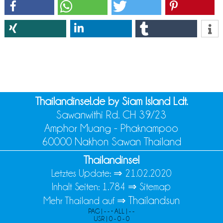
Thailandinsel.de by Siam Island Ldt.
Sawanwithi Rd. CH 39/23
Amphor Muang - Phaknampoo
60000 Nakhon Sawan Thailand
Thailandinsel
Letztes Update: ⇒
21.02.2020
Inhalt Seiten: 1.784 ⇒
Sitemap
Thailandsun
Mehr Thailand auf ⇒
PAG | - - • ALL | - -
USR | 0 - 0 - 0