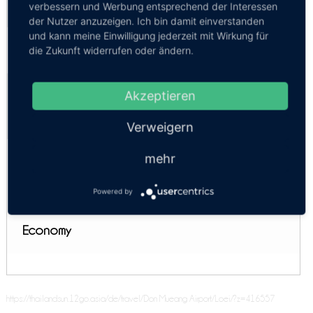
verbessern und Werbung entsprechend der Interessen
Loei
Kosten:
EUR 31.48–34.34
Dauer:
1h 5m – 1h 10m
der Nutzer anzuzeigen. Ich bin damit einverstanden
und kann meine Einwilligung jederzeit mit Wirkung für
Economy
die Zukunft widerrufen oder ändern.
09:55, 15:10
Privattransfer Bangkok-Don Mueang
Akzeptieren
Flughafen - Loei
Kosten:
EUR 218.92–342.79
Dauer:
7h – 8h
Verweigern
Komfort
mehr
Minivan 9 Personen
Powered by
SUV 4 Personen
Economy
https://thailandsun.12go.asia/de/travel/Don Mueang Airport/Loei/?z=416557