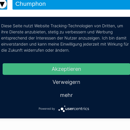
Diese Seite nutzt Website Tracking-Technologien von Dritten, um
ihre Dienste anzubieten, stetig zu verbessern und Werbung
 nach Suvarnabhumi Airpo
entsprechend der Interessen der Nutzer anzuzeigen. Ich bin damit
einverstanden und kann meine Einwilligung jederzeit mit Wirkung für
ie Reiseroute von Chumphon nach Bangkok Suvarnabhumi
die Zukunft widerrufen oder ändern.
Akzeptieren
ghafen
Mehr Infos / Tic
Verweigern
mi Flughafen
Kosten:
EUR 167.07–318.30
Dauer:
6h – 7
mehr
Powered by