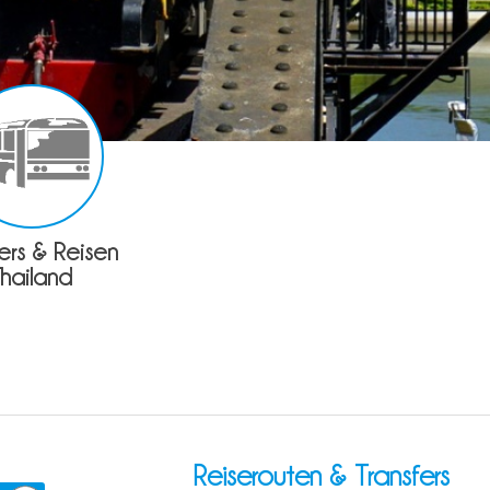
fers & Reisen
Thailand
Reiserouten & Transfers