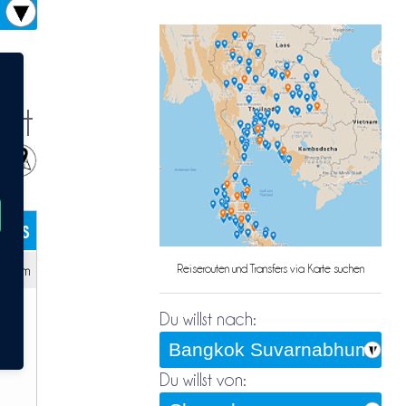
rt
kets
h 35m
Reiserouten und Transfers via Karte suchen
Du willst nach:
Du willst von: