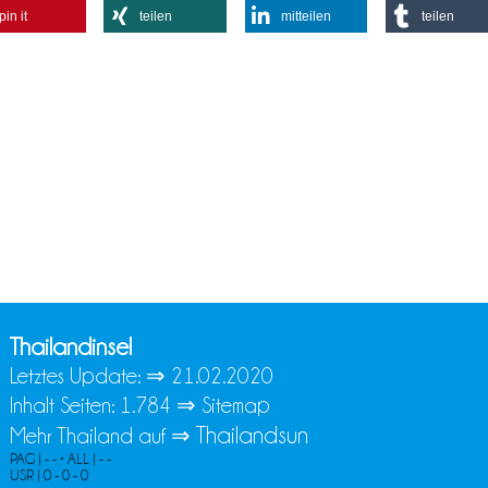
pin it
teilen
mitteilen
teilen
Thailandinsel
Letztes Update: ⇒
21.02.2020
Inhalt Seiten: 1.784 ⇒
Sitemap
Thailandsun
Mehr Thailand auf ⇒
PAG | - - • ALL | - -
USR | 0 - 0 - 0