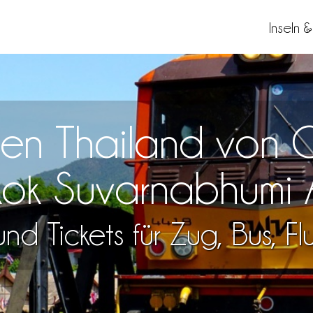
Inseln 
isen Thailand vo
ok Suvarnabhumi A
nd Tickets für Zug, Bus, F