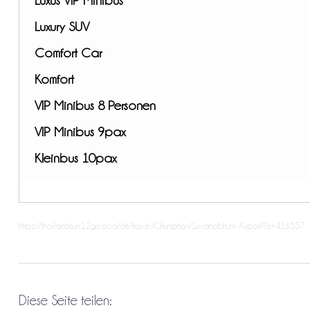
Luxury SUV
Comfort Car
Komfort
VIP Minibus 8 Personen
VIP Minibus 9pax
Kleinbus 10pax
https://thailandsun.12go.asia/de/travel/Chumphon/Suvarnabhumi Airport/?z=416557
Diese Seite teilen: