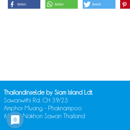
teilen
teilen
tweet
Thailandinsel.de by Siam Island Ldt.
Sawanwithi Rd. CH 39/23
Amphor Muang - Phaknampoo
60000 Nakhon Sawan Thailand