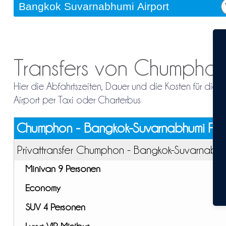
Transfers von Chumphon
Hier die Abfahrtszeiten, Dauer und die Kosten für d
Airport per Taxi oder Charterbus
Chumphon - Bangkok-Suvarnabhumi Flu
Privattransfer Chumphon - Bangkok-Suvarnabhu
Minivan 9 Personen
Economy
SUV 4 Personen
Luxus VIP Minibus