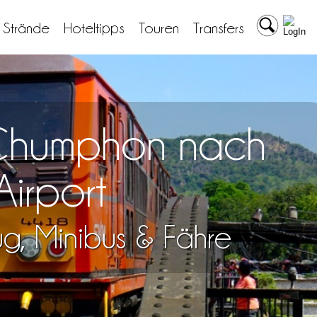
& Strände
Hoteltipps
Touren
Transfers
n Chumphon nach
irport
lug, Minibus & Fähre