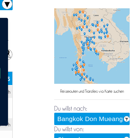
rt
kets
r:
1h
Reiserouten und Transfers via Karte suchen
Du willst nach:
 – 7h
Du willst von: