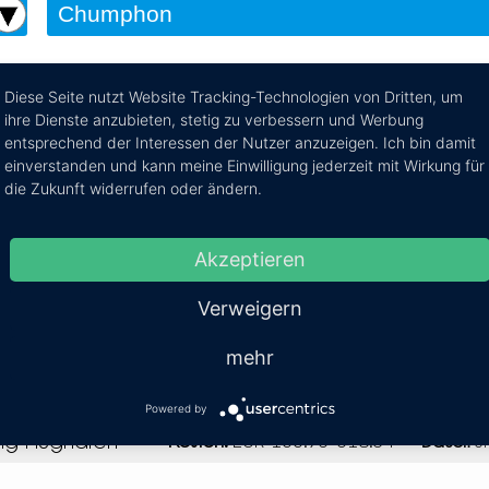
Diese Seite nutzt Website Tracking-Technologien von Dritten, um
ihre Dienste anzubieten, stetig zu verbessern und Werbung
n nach Don Mueang Airpo
entsprechend der Interessen der Nutzer anzuzeigen. Ich bin damit
einverstanden und kann meine Einwilligung jederzeit mit Wirkung für
die Reiseroute von Chumphon nach Bangkok Don Mueang
die Zukunft widerrufen oder ändern.
Akzeptieren
ghafen
Mehr Infos / Tic
Verweigern
lughafen
Kosten:
EUR 27.74
Daue
mehr
Powered by
ng Flughafen
Kosten:
EUR 166.93–318.04
Dauer:
6h