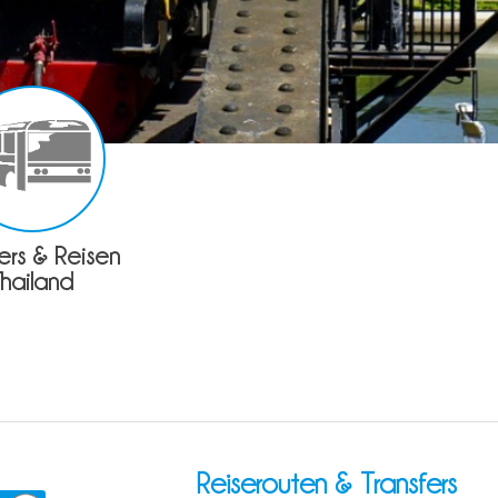
fers & Reisen
Thailand
Reiserouten & Transfers