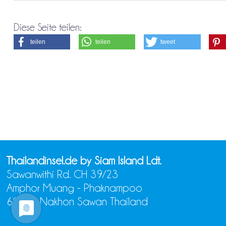
Diese Seite teilen:
teilen
teilen
tweet
Thailandinsel.de by Siam Island Ldt.
Sawanwithi Rd. CH 39/23
Amphor Muang - Phaknampoo
60000 Nakhon Sawan Thailand