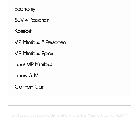
Economy
SUV 4 Personen
Komfort
VIP Minibus 8 Personen
VIP Minibus 9pax
Luxus VIP Minibus
Luxury SUV
Comfort Car
https://thailandsun.12go.asia/de/travel/Chumphon/Don Mueang Airport/?z=416557