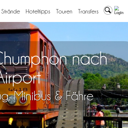
& Strände
Hoteltipps
Touren
Transfers
n Chumphon nach
irport
lug, Minibus & Fähre