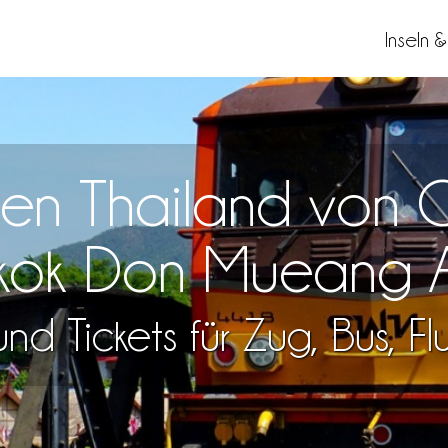
Inseln 
isen Thailand vo
ok Don Mueang A
nd Tickets für Zug, Bus, F