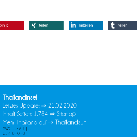
pin it
teilen
mitteilen
teilen
Thailandinsel
Letztes Update: ⇒
21.02.2020
Inhalt Seiten: 1.784 ⇒
Sitemap
Thailandsun
Mehr Thailand auf ⇒
PAG | - - • ALL | - -
USR | 0 - 0 - 0