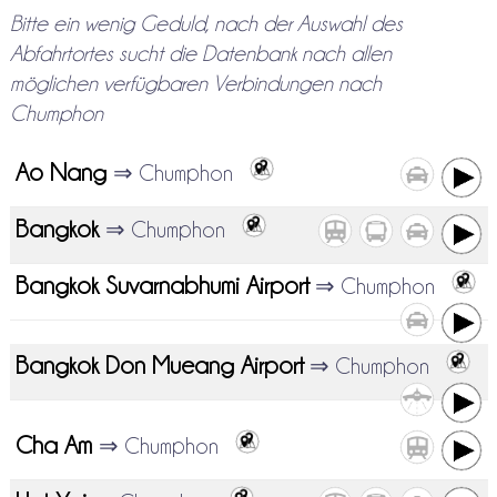
Bitte ein wenig Geduld, nach der Auswahl des
Abfahrtortes sucht die Datenbank nach allen
möglichen verfügbaren Verbindungen nach
Chumphon
Ao Nang
⇒ Chumphon
Bangkok
⇒ Chumphon
Bangkok Suvarnabhumi Airport
⇒ Chumphon
Bangkok Don Mueang Airport
⇒ Chumphon
Cha Am
⇒ Chumphon