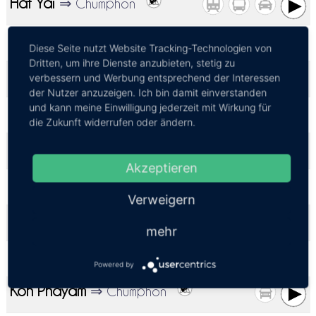
Hat Yai
⇒ Chumphon
Hua Hin
⇒ Chumphon
Diese Seite nutzt Website Tracking-Technologien von
Dritten, um ihre Dienste anzubieten, stetig zu
Kanchanaburi
⇒ Chumphon
verbessern und Werbung entsprechend der Interessen
der Nutzer anzuzeigen. Ich bin damit einverstanden
und kann meine Einwilligung jederzeit mit Wirkung für
Khanom
⇒ Chumphon
die Zukunft widerrufen oder ändern.
Khao Lak
⇒ Chumphon
Akzeptieren
Khao Sok
⇒ Chumphon
Verweigern
Koh Lanta
⇒ Chumphon
mehr
Koh Phangan
⇒ Chumphon
Powered by
Koh Phayam
⇒ Chumphon