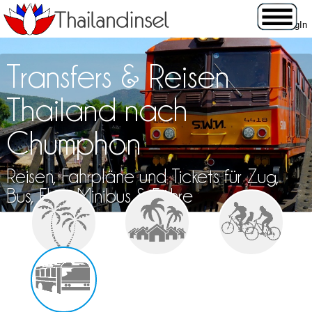
Transfers & Reisen
Thailand nach
Chumphon
Reisen, Fahrpläne und Tickets für Zug,
Bus, Flug, Minibus & Fähre