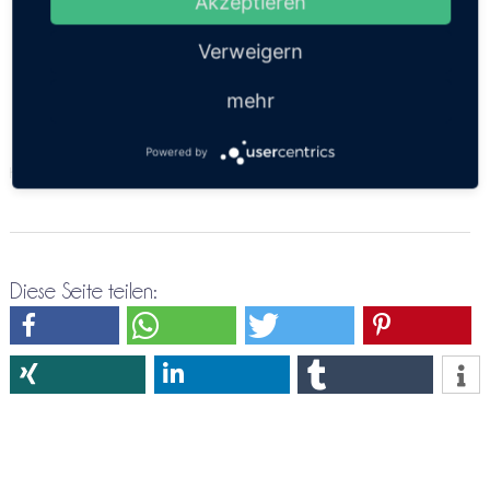
Akzeptieren
Direktreservierung Chonburi ⇒ Phuket
Verweigern
mehr
Powered by
https://thailandsun.12go.asia/de/travel/Chonburi/Phuket/?z=416557
Diese Seite teilen: