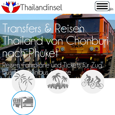
Transfers & Reisen
Thailand von Chonburi
nach Phuket
Reisen, Fahrpläne und Tickets für Zug,
Bus, Flug, Minibus & Fähre