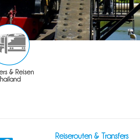
fers & Reisen
Thailand
Reiserouten & Transfers