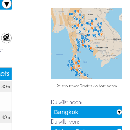
er
kets
h 30m
Reiserouten und Transfers via Karte suchen
Du willst nach:
h 40m
Du willst von: