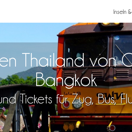
Inseln 
isen Thailand von 
Bangkok
nd Tickets für Zug, Bus, F