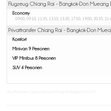
Flugzeug Chiang Rai - Bangkok-Don Mueang 
Economy
09:00, 09:10, 11:35, 13:10, 13:20, 17:50, 19:00, 20:35, 21:
Privattransfer Chiang Rai - Bangkok-Don Muea
Komfort
Minivan 9 Personen
VIP Minibus 8 Personen
SUV 4 Personen
https://thailandsun.12go.asia/de/travel/Chiang Rai/Bangkok/?z=416557