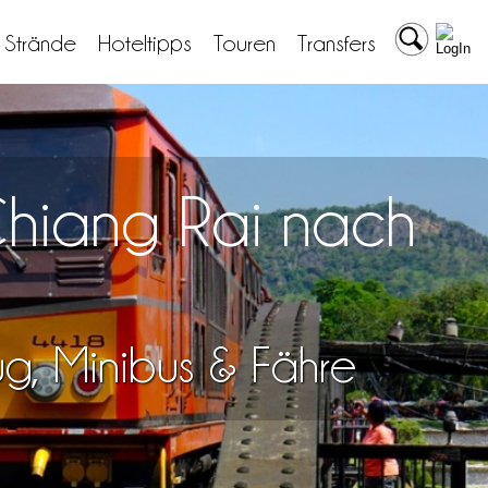
& Strände
Hoteltipps
Touren
Transfers
Chiang Rai nach
lug, Minibus & Fähre