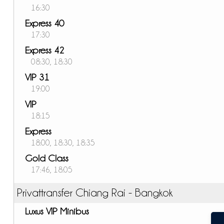
16:30
Express 40
17:30
Express 42
08:30, 18:30
VIP 31
19:00
VIP
18:15
Express
18:00, 18:30, 18:35
Gold Class
17:46, 18:05
Privattransfer Chiang Rai - Bangkok
Luxus VIP Minibus