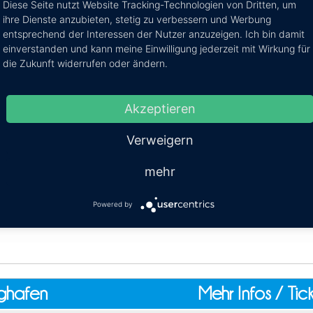
Diese Seite nutzt Website Tracking-Technologien von Dritten, um
ihre Dienste anzubieten, stetig zu verbessern und Werbung
entsprechend der Interessen der Nutzer anzuzeigen. Ich bin damit
einverstanden und kann meine Einwilligung jederzeit mit Wirkung für
die Zukunft widerrufen oder ändern.
ughafen
Mehr Infos / Tic
Akzeptieren
umi Flughafen
Kosten:
EUR 302.46–339.91
Dauer:
11h
Verweigern
mehr
Powered by
ghafen
Mehr Infos / Tic