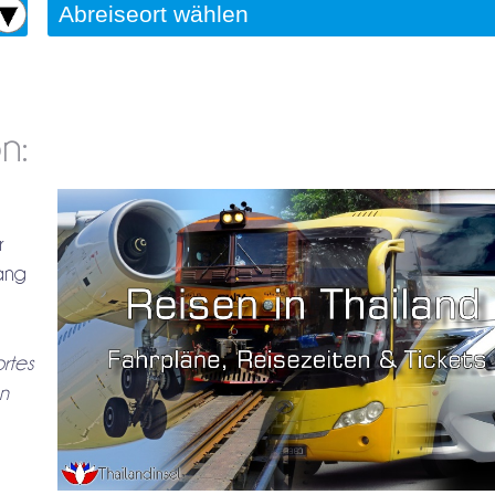
n:
r
iang
rtes
n