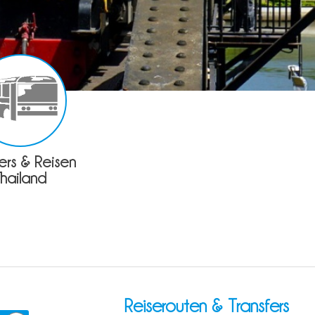
fers & Reisen
Thailand
Reiserouten & Transfers