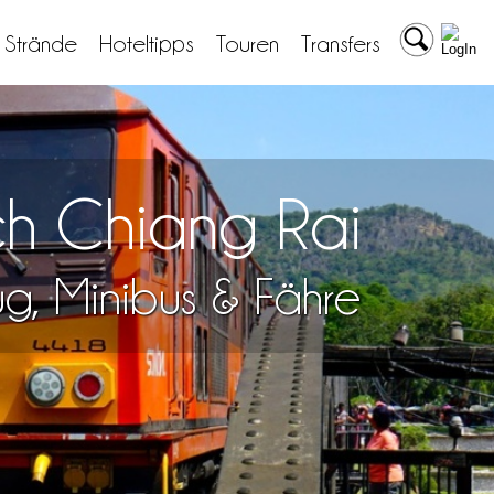
& Strände
Hoteltipps
Touren
Transfers
ch Chiang Rai
lug, Minibus & Fähre