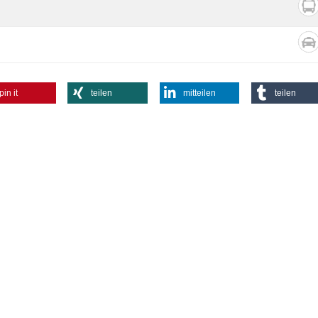
pin it
teilen
mitteilen
teilen