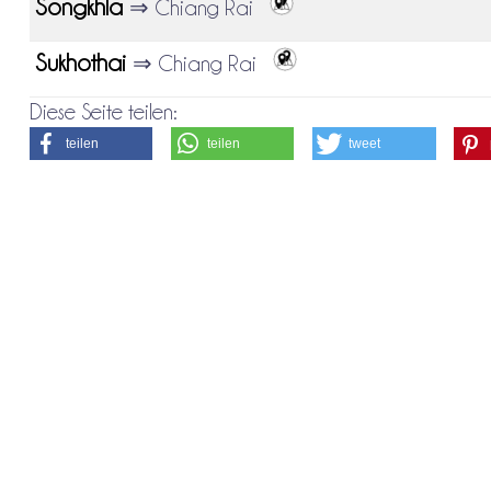
Songkhla
⇒ Chiang Rai
Sukhothai
⇒ Chiang Rai
Diese Seite teilen:
teilen
teilen
tweet