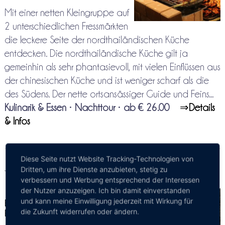
Mit einer netten Kleingruppe auf
2 unterschiedlichen Fressmärkten
die leckere Seite der nordthailändischen Küche
entdecken. Die nordthailändische Küche gilt ja
gemeinhin als sehr phantasievoll, mit vielen Einflüssen aus
der chinesischen Küche und ist weniger scharf als die
des Südens. Der nette ortsansässiger Guide und Feins...
Kulinarik & Essen
•
Nachttour
•
ab € 26.00
⇒
Details
& Infos
Diese Seite nutzt Website Tracking-Technologien von
Dritten, um ihre Dienste anzubieten, stetig zu
Tour ab Chiang Mai Hotel/Resort
verbessern und Werbung entsprechend der Interessen
der Nutzer anzuzeigen. Ich bin damit einverstanden
und kann meine Einwilligung jederzeit mit Wirkung für
Elefanten-Pflege im Elephant
die Zukunft widerrufen oder ändern.
Retirement Park