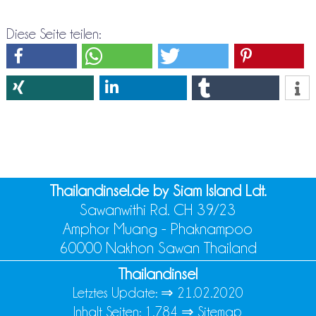
Diese Seite teilen:
Thailandinsel.de by Siam Island Ldt.
Sawanwithi Rd. CH 39/23
Amphor Muang - Phaknampoo
60000 Nakhon Sawan Thailand
Thailandinsel
Letztes Update: ⇒
21.02.2020
Inhalt Seiten: 1.784 ⇒
Sitemap