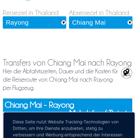
Reiseziel in Thailand
Abreiseort in Thailand
Transfers von Chiang Mai nach Rayong
Hier die Abfahrtszeiten, Dauer und die Kosten für
die Reiseroute von Chiang Mai nach Rayong
per Flugzeug
Chiang Mai - Rayong
Mehr Infos / Tickets
Diese Seite nutzt Website Tracking-Technologien von
Bus Chiang Mai - Rayong
Dritten, um ihre Dienste anzubieten, stetig zu
Kosten:
EUR 24.39–32.01
verbessern und Werbung entsprechend der Interessen
Dauer:
12h 55m – 17h 5m