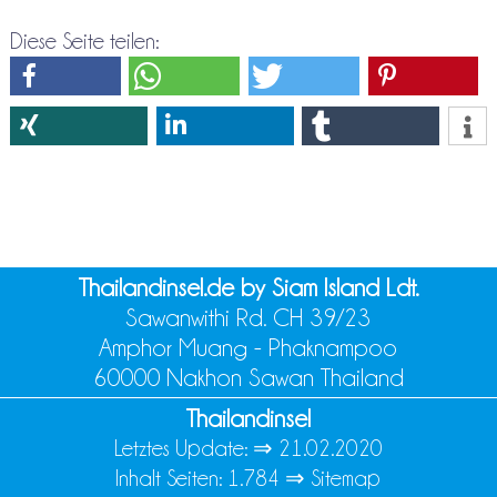
Diese Seite teilen:
Thailandinsel.de by Siam Island Ldt.
Sawanwithi Rd. CH 39/23
Amphor Muang - Phaknampoo
60000 Nakhon Sawan Thailand
Thailandinsel
Letztes Update: ⇒
21.02.2020
Inhalt Seiten: 1.784 ⇒
Sitemap