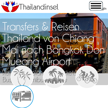
Transfers & Reisen
Thailand von Chiang
Mai nach Bangkok Don
Mueang Airport
Reisen, Fahrpläne und Tickets für Zug,
Bus, Flug, Minibus & Fähre