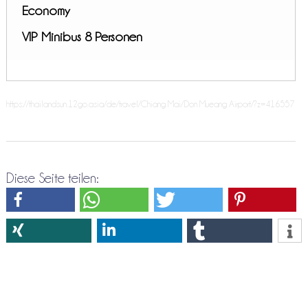
Economy
VIP Minibus 8 Personen
https://thailandsun.12go.asia/de/travel/Chiang Mai/Don Mueang Airport/?z=416557
Diese Seite teilen: