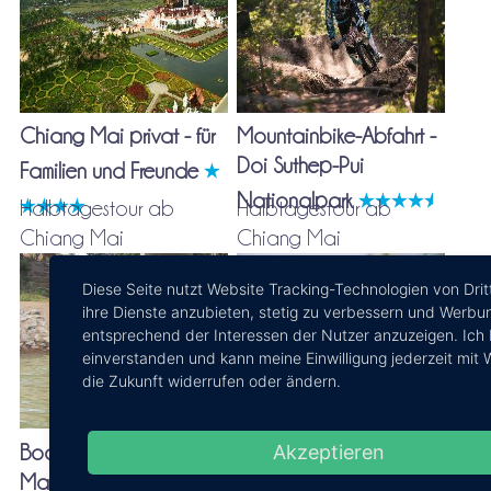
Chiang Mai privat - für
Mountainbike-Abfahrt -
Doi Suthep-Pui
Familien und Freunde
Nationalpark
Halbtagestour ab
Halbtagestour ab
Chiang Mai
Chiang Mai
Diese Seite nutzt Website Tracking-Technologien von Drit
ihre Dienste anzubieten, stetig zu verbessern und Werbu
entsprechend der Interessen der Nutzer anzuzeigen. Ich 
einverstanden und kann meine Einwilligung jederzeit mit 
die Zukunft widerrufen oder ändern.
Akzeptieren
Bootsfahrt auf dem
Thai Luxury Spa Paket
Maenam Ping und
mit Hoteltransfer