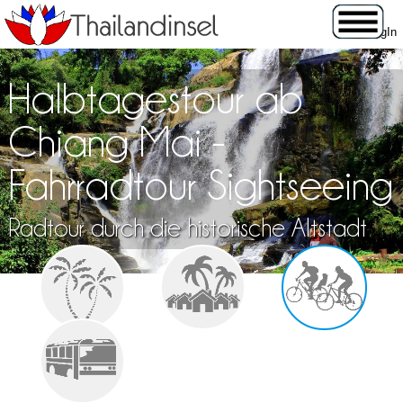
Halbtagestour ab
Chiang Mai -
Fahrradtour Sightseeing
Radtour durch die historische Altstadt