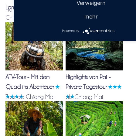
Verweigern
Landleben
Halbtagestour ab
Privatfahrt ab Chiang
mehr
Chiang Mai
Mai
Powered by
ATV-Tour - Mit dem
Highlights von Pai -
Quad ins Abenteuer
Private Tagestour
Tour ab Chiang Mai
ab Chiang Mai