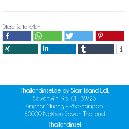
Diese Seite teilen:
Thailandinsel.de by Siam Island Ldt.
Sawanwithi Rd. CH 39/23
Amphor Muang - Phaknampoo
60000 Nakhon Sawan Thailand
Thailandinsel