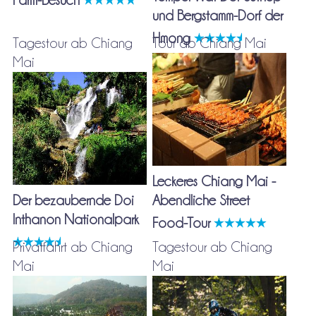
Farm-Besuch
und Bergstamm-Dorf der
Hmong
Tagestour ab Chiang
Tour ab Chiang Mai
Mai
Leckeres Chiang Mai -
Der bezaubernde Doi
Abendliche Street
Inthanon Nationalpark
Food-Tour
Privatfahrt ab Chiang
Tagestour ab Chiang
Mai
Mai