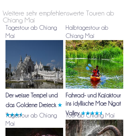
Weitere sehr empfehlenswerte Touren ab
Chiang Mai
Tagestour ab Chiang
Halbtagestour ab
Mai
Chiang Mai
Der weisse Tempel und
Fahrrad- und Kajaktour
ins idyllische Mae Ngat
das Goldene Dreieck
Valley
Tagestour ab Chiang
Tour ab Chiang Mai
Mai