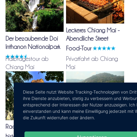
Leckeres Chiang Mai -
Der bezaubernde Doi
Abendliche Street
Inthanon Nationalpark
Food-Tour
Halbtagestour ab
Privatfahrt ab Chiang
Chiang Mai
Mai
Diese Seite nutzt Website Tracking-Technologien von Drit
ihre Dienste anzubieten, stetig zu verbessern und Werbu
entsprechend der Interessen der Nutzer anzuzeigen. Ich 
einverstanden und kann meine Einwilligung jederzeit mit 
die Zukunft widerrufen oder ändern.
Radtour durch die
Chiang Mai privat - für
historische Altstadt
Familien und Freunde