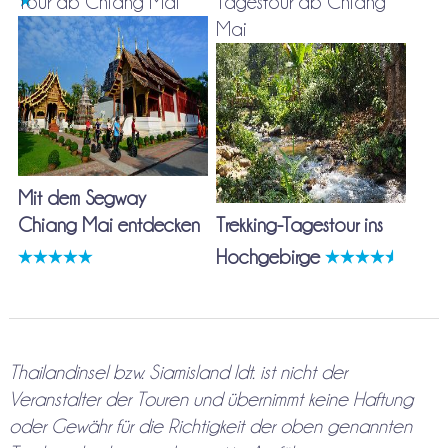
Tour ab Chiang Mai
Tagestour ab Chiang
Mai
Mit dem Segway
Chiang Mai entdecken
Trekking-Tagestour ins
Hochgebirge
Thailandinsel bzw. Siamisland ldt. ist nicht der
Veranstalter der Touren und übernimmt keine Haftung
oder Gewähr für die Richtigkeit der oben genannten