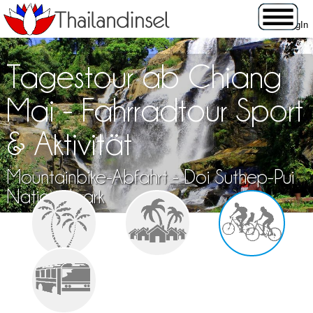
Tagestour ab Chiang
Mai - Fahrradtour Sport
& Aktivität
Mountainbike-Abfahrt - Doi Suthep-Pui
Nationalpark