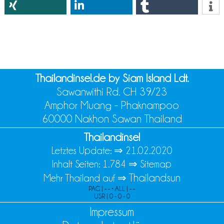
Thailandinsel.de by Siam Island Ldt.
Sawanwithi Rd. CH 39/23
Amphor Muang - Phaknampoo
60000 Nakhon Sawan Thailand
Thailandinsel
Letztes Update: ⇒
21.02.2020
Inhalt Seiten: 1.784 ⇒
Sitemap
Thailandsun
Mehr Thailand auf ⇒
PAG | - - • ALL | - -
USR | 0 - 0 - 0
Impressum