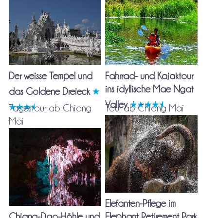
Der weisse Tempel und
Fahrrad- und Kajaktour
ins idyllische Mae Ngat
das Goldene Dreieck
Valley
Tagestour ab Chiang
Tour ab Chiang Mai
Mai
Elefanten-Pflege im
Chiang-Dao-Höhle und
Elephant Retirement Park