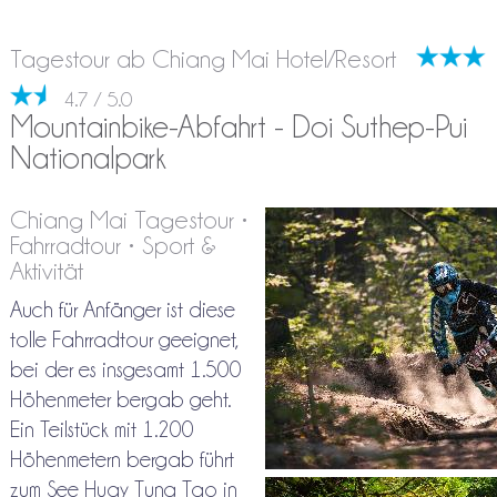
Tagestour ab Chiang Mai Hotel/Resort
4.7 / 5.0
Mountainbike-Abfahrt - Doi Suthep-Pui
Nationalpark
Chiang Mai Tagestour •
Fahrradtour • Sport &
Aktivität
Auch für Anfänger ist diese
tolle Fahrradtour geeignet,
bei der es insgesamt 1.500
Höhenmeter bergab geht.
Ein Teilstück mit 1.200
Höhenmetern bergab führt
zum See Huay Tung Tao in