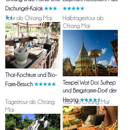
Dschungel-Kajak
Tour ab Chiang Mai
Halbtagestour ab
Chiang Mai
Thai-Kochkurs und Bio-
Tempel Wat Doi Suthep
Farm-Besuch
und Bergstamm-Dorf der
Hmong
Tagestour ab Chiang
Tour ab Chiang Mai
Mai