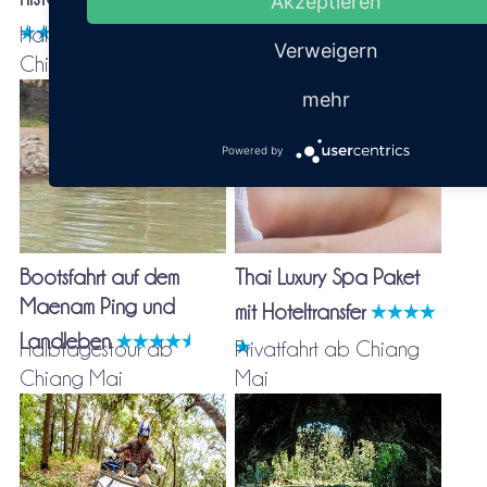
Akzeptieren
Halbtagestour ab
Halbtagestour ab
Verweigern
Chiang Mai
Chiang Mai
mehr
Powered by
Bootsfahrt auf dem
Thai Luxury Spa Paket
Maenam Ping und
mit Hoteltransfer
Landleben
Halbtagestour ab
Privatfahrt ab Chiang
Chiang Mai
Mai