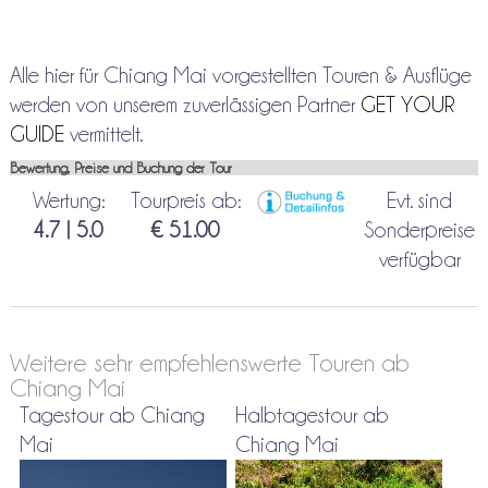
Alle hier für Chiang Mai vorgestellten Touren & Ausflüge
werden von unserem zuverlässigen Partner
GET YOUR
GUIDE
vermittelt.
Bewertung, Preise und Buchung der Tour
Wertung:
Tourpreis ab:
Evt. sind
4.7 | 5.0
€ 51.00
Sonderpreise
verfügbar
Weitere sehr empfehlenswerte Touren ab
Chiang Mai
Tagestour ab Chiang
Halbtagestour ab
Mai
Chiang Mai