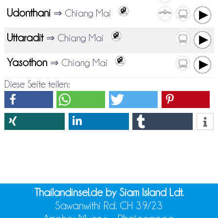
Udonthani
⇒ Chiang Mai
Uttaradit
⇒ Chiang Mai
Yasothon
⇒ Chiang Mai
Diese Seite teilen:
Thailandinsel.de by Siam Island Ldt.
Sawanwithi Rd. CH 39/23