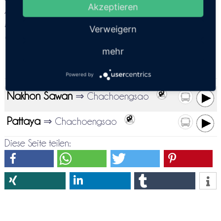
Akzeptieren
Abfahrtortes sucht die Datenbank nach allen
möglichen verfügbaren Verbindungen nach
Verweigern
Chachoengsao
mehr
Kamphaeng Phet
⇒ Chachoengsao
Powered by
Nakhon Sawan
⇒ Chachoengsao
Pattaya
⇒ Chachoengsao
Diese Seite teilen: