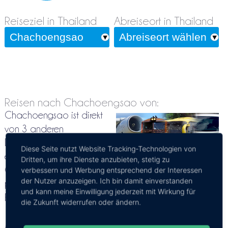
Reiseziel in Thailand
Abreiseort in Thailand
Reisen nach Chachoengsao von:
Chachoengsao ist direkt
von 3 anderen
Destinationen in Thailand
Diese Seite nutzt Website Tracking-Technologien von
erreichbar. Nach
Dritten, um ihre Dienste anzubieten, stetig zu
Chachoengsao kann man
verbessern und Werbung entsprechend der Interessen
der Nutzer anzuzeigen. Ich bin damit einverstanden
per Bus reisen. Hier findest Du Tickets, Fahrpläne und
und kann meine Einwilligung jederzeit mit Wirkung für
Fahrzeiten nach Chachoengsao
die Zukunft widerrufen oder ändern.
Bitte ein wenig Geduld, nach der Auswahl des