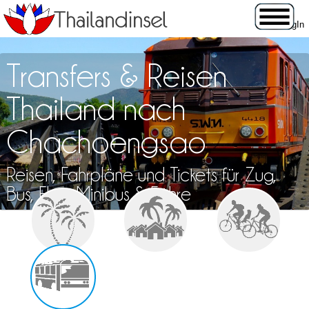
Transfers & Reisen
Thailand nach
Chachoengsao
Reisen, Fahrpläne und Tickets für Zug,
Bus, Flug, Minibus & Fähre