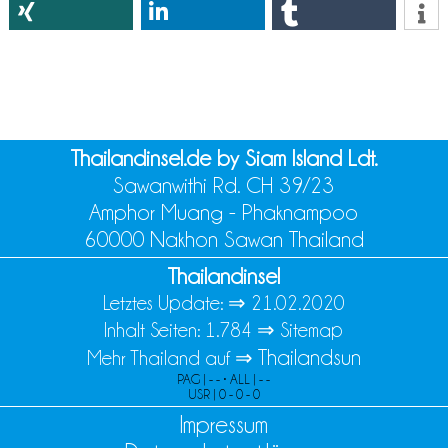
Thailandinsel.de by Siam Island Ldt.
Sawanwithi Rd. CH 39/23
Amphor Muang - Phaknampoo
60000 Nakhon Sawan Thailand
Thailandinsel
Letztes Update: ⇒
21.02.2020
Inhalt Seiten: 1.784 ⇒
Sitemap
Thailandsun
Mehr Thailand auf ⇒
PAG | - - • ALL | - -
USR | 0 - 0 - 0
Impressum