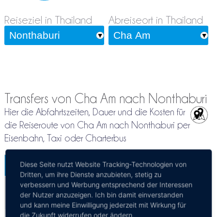
Reiseziel in Thailand
Abreiseort in Thailand
Transfers von Cha Am nach Nonthaburi
Hier die Abfahrtszeiten, Dauer und die Kosten für
die Reiseroute von Cha Am nach Nonthaburi per
Eisenbahn, Taxi oder Charterbus
Cha Am - Bangkok
Mehr Infos / Tickets
Diese Seite nutzt Website Tracking-Technologien von
Dritten, um ihre Dienste anzubieten, stetig zu
Zug Cha Am - Bangkok
verbessern und Werbung entsprechend der Interessen
der Nutzer anzuzeigen. Ich bin damit einverstanden
Kosten:
EUR 3.64–14.76
Dauer:
3h 21m – 3h 45m
und kann meine Einwilligung jederzeit mit Wirkung für
die Zukunft widerrufen oder ändern.