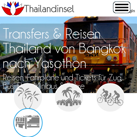
Transfers & Reisen
Thailand von Bangkok
nach Yasothon
Reisen, Fahrpläne und Tickets für Zug,
Bus, Flug, Minibus & Fähre