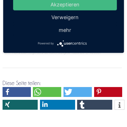
angeben. Bitte versuche es doch nochmals über die
Akzeptieren
Direktreservierung Bangkok ⇒ Yasothon
Verweigern
mehr
Powered by
https://thailandsun.12go.asia/de/travel/Bangkok/Yasothon/?z=416557
Diese Seite teilen: