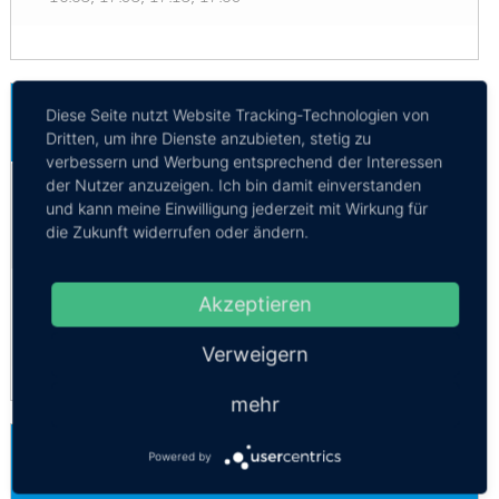
Bangkok-Suvarnabhumi Flughafen -
Diese Seite nutzt Website Tracking-Technologien von
Satun
Mehr Infos / Tickets
Dritten, um ihre Dienste anzubieten, stetig zu
verbessern und Werbung entsprechend der Interessen
Privattransfer Bangkok-Suvarnabhumi
der Nutzer anzuzeigen. Ich bin damit einverstanden
und kann meine Einwilligung jederzeit mit Wirkung für
Flughafen - Satun
die Zukunft widerrufen oder ändern.
Kosten:
EUR 489.57–550.77
Dauer:
15h
Minivan 9 Personen
Akzeptieren
Economy
Verweigern
mehr
Bangkok-Don Mueang Flughafen -
Powered by
Satun
Mehr Infos / Tickets