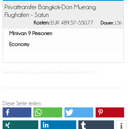
Privattransfer Bangkok-Don Mueang
Flughafen - Satun
Kosten:
EUR 489.57–550.77
Dauer:
15h
Minivan 9 Personen
Economy
https://thailandsun.12go.asia/de/travel/Bangkok/Satun/?z=416557
Diese Seite teilen: